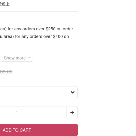
就愛上
ea) for any orders over $250 on order
 area) for any orders over $400 on
Show more
36.00
ADD TO CART