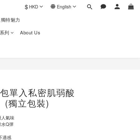
$
HKD
English
人獨特魅力
系列
About Us
 60包單入私密肌弱酸
 (獨立包裝)
擾人氣味
保水Q彈
不適感