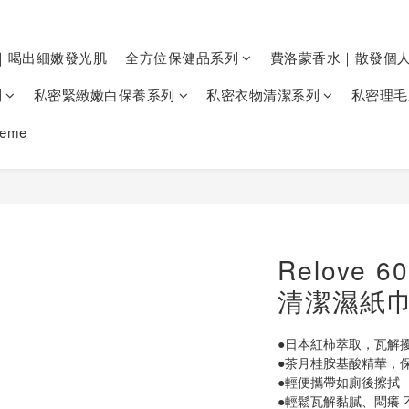
｜喝出細嫩發光肌
全方位保健品系列
費洛蒙香水｜散發個
列
私密緊緻嫩白保養系列
私密衣物清潔系列
私密理毛
heme
Relove
清潔濕紙巾
●日本紅柿萃取，瓦解
●茶月桂胺基酸精華，
●輕便攜帶如廁後擦拭
●輕鬆瓦解黏膩、悶癢 