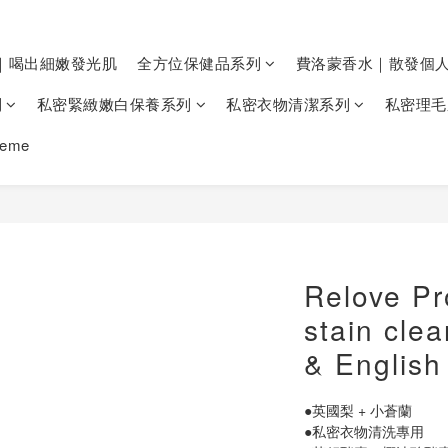
｜喝出細嫩發光肌
全方位保健品系列
費洛蒙香水｜散發個
列
私密緊緻嫩白保養系列
私密衣物清潔系列
私密理毛
heme
Relove Pr
stain clea
& English
●英國梨 + 小蒼蘭
●私密衣物清洗專用