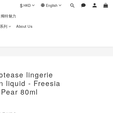
$
HKD
English
人獨特魅力
系列
About Us
otease lingerie
n liquid - Freesia
 Pear 80ml