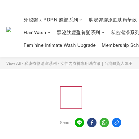
外泌體 x PDRN 臉部系列
肽澎彈膠原胜肽精華飲
Hair Wash
黑泌肽豐盈養髮系列
私密潔淨系
Feminine Intimate Wash Upgrade
Membership Sc
View All
/
私密衣物清潔系列
/
女性內衣褲專⽤洗衣液 | 台灣缺貨人氣王
Share