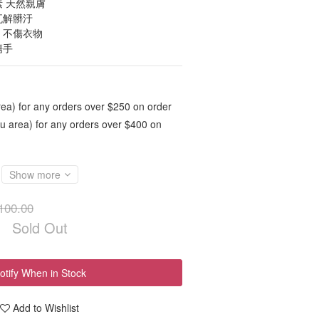
 天然親膚
瓦解髒汙
、不傷衣物
傷手
ea) for any orders over $250 on order
 area) for any orders over $400 on
Show more
100.00
Sold Out
otify When in Stock
Add to Wishlist