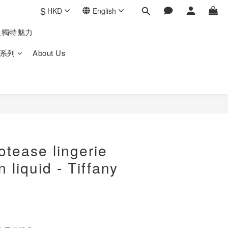
$
HKD
English
人獨特魅力
系列
About Us
otease lingerie
n liquid - Tiffany