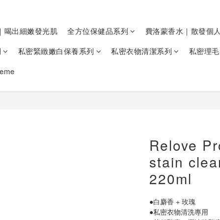
｜喝出細嫩發光肌
全方位保健品系列
費洛蒙香水｜散發個
列
私密緊緻嫩白保養系列
私密衣物清潔系列
私密理毛
heme
Relove Pr
stain clea
220ml
●白麝香 + 玫瑰
●私密衣物清洗專用