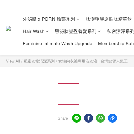
外泌體 x PDRN 臉部系列
肽澎彈膠原胜肽精華飲
Hair Wash
黑泌肽豐盈養髮系列
私密潔淨系
Feminine Intimate Wash Upgrade
Membership Sc
View All
/
私密衣物清潔系列
/
女性內衣褲專⽤洗衣液 | 台灣缺貨人氣王
Share