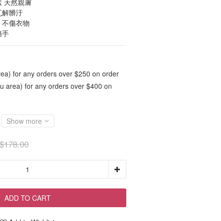
 天然親膚
瓦解髒汙
、不傷衣物
傷手
ea) for any orders over $250 on order
 area) for any orders over $400 on
Show more
$178.00
ADD TO CART