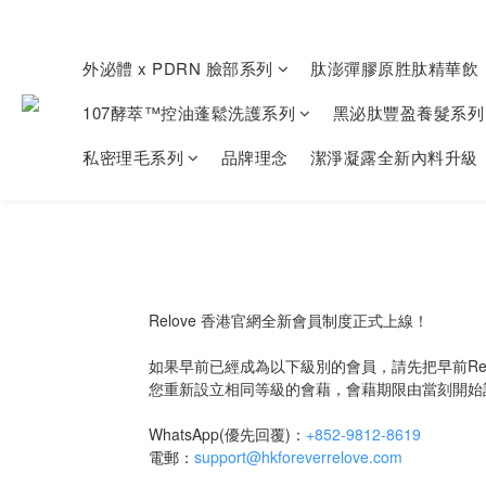
外泌體 x PDRN 臉部系列
肽澎彈膠原胜肽精華飲
107酵萃™控油蓬鬆洗護系列
黑泌肽豐盈養髮系列
私密理毛系列
品牌理念
潔淨凝露全新內料升級
Relove 香港官網全新會員制度正式上線！
如果早前已經成為以下級別的會員，請先把早前Re
您重新設立相同等級的會藉，會藉期限由當刻開始
WhatsApp(優先回覆)：
+852-9812-8619
電郵：
support@hkforeverrelove.com