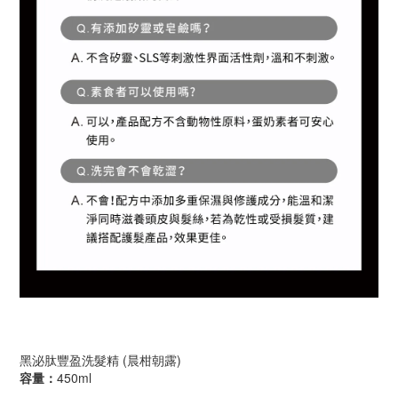
黑泌肽豐盈洗髮精 (晨柑朝露)
容量：
450ml