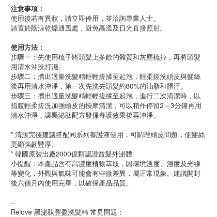
注意事項：
使用後若有異狀，請立即停用，並洽詢專業人士。
請置於陰涼乾燥通風處，避免高溫及日光直接照射。
使用方法：
步驟一：先使用梳子將頭髮上多餘的雜質和灰塵梳掉，再將頭髮
用清水沖洗打濕。
步驟二：擠出適量洗髮精輕輕搓揉至起泡，輕柔搓洗頭皮與髮絲
後再用清水沖淨，第一次先洗去頭髮約80%的油脂和髒汙。
步驟三：擠出適量洗髮精輕輕搓揉至起泡，進行二次清潔時，以
指腹輕柔搓洗加強頭皮的按摩清潔，可以稍作停留2－3分鐘再用
清水沖淨，讓黑泌肽配方發揮養護效果後再沖淨。
* 清潔完後建議搭配同系列養護液使用，可調理頭皮問題，使髮絲
更顯強韌豐厚。
* 韓國原裝出廠2000億顆認證益髮外泌體
小提醒：本產品含有高濃度植物萃取，因環境溫度、濕度及光線
等變化，外觀與氣味可能會有些微差異，屬正常現象。建議開封
後六個月內使用完畢，以確保產品品質。
--
Relove 黑泌肽豐盈洗髮精
常見問題：