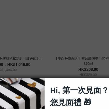
】全酵肌泌賦活乳（玻色因乳）
【美白升級配方】菸鹼醯胺美白私密
120ml
0 ~ HK$1,046.90
HK$208.00
K$1,404.00
HK$320.00