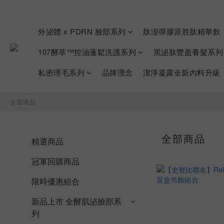
外泌體 x PDRN 臉部系列
肽澎彈膠原胜肽精華飲
107酵萃™控油蓬鬆洗護系列
黑泌肽豐盈養髮系列
私密理毛系列
品牌理念
潔淨凝露全新內料升級
全部商品
全部商品
精選商品
冠軍回購商品
限時優惠組合
新品上市 全酵肌泌臉部系
列