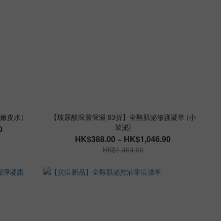
（嫩皮水）
【玻尿酸深層保濕 83折】全酵肌泌修護凝萃 (小
玻泌)
0
HK$388.00 ~ HK$1,046.90
HK$1,404.00