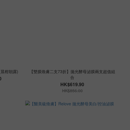
(晨柑朝露)
【雙膜煥膚二支73折】拋光酵母泌膜兩支超值組
合
0
HK$619.90
HK$856.00