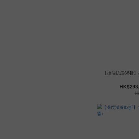
【控油抗痘68折】控
HK$293.
H