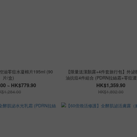
油零痘水凝棉片195ml (90
【限量送潔顏露+4件套旅行包】外泌體
片/盒)
油抗痘4件組合 (PDRN拉絲霜+零痘
＋嫩皮水)
00 ~ HK$779.90
HK$1,359.90
K$1,284.00
HK$1,892.00