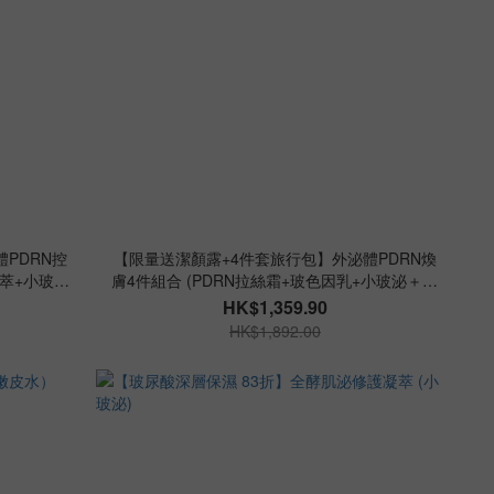
PDRN控
【限量送潔顏露+4件套旅行包】外泌體PDRN煥
濃萃+小玻泌
膚4件組合 (PDRN拉絲霜+玻色因乳+小玻泌＋嫩
皮水)
HK$1,359.90
HK$1,892.00