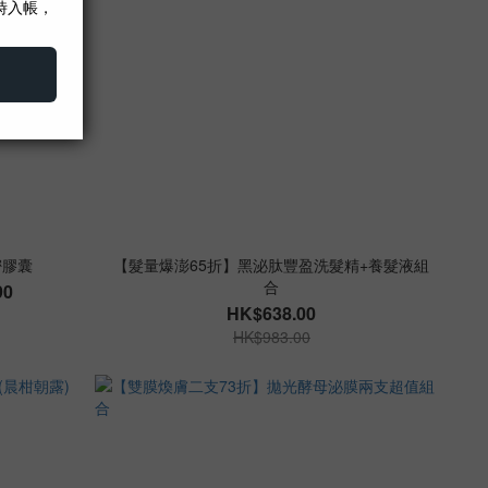
密膠囊
【髮量爆澎65折】黑泌肽豐盈洗髮精+養髮液組
合
90
HK$638.00
HK$983.00