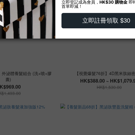
】外泌體養髮組合 (洗+噴+膠
【視覺爆髮76折】4D黑米肽絲
囊)
HK$388.00 ~ HK$1,079.
K$969.00
HK$1,530.00
K$1,493.00