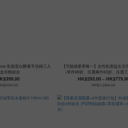
ove 私密蛋白酵素手洗精三入
【可能係業界唯一】女性私密益生元
盒吊飾組合
（單件68折、任選兩件63折、任選三
K$399.00
HK$293.00 ~ HK$779.9
K$533.00
HK$1,284.00