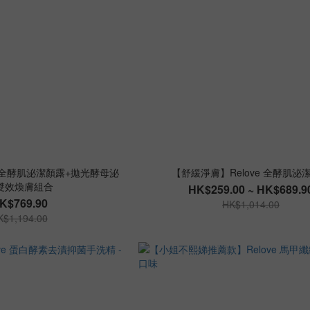
全酵肌泌潔顏露+拋光酵母泌
【舒緩淨膚】Relove 全酵肌泌
雙效煥膚組合
HK$259.00 ~ HK$689.9
K$769.90
HK$1,014.00
K$1,194.00