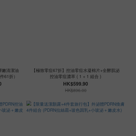
彈嫩清潔油
【極致零痘67折】控油零痘水凝棉片+全酵肌泌
件61折）
控油零痘濃萃 ( 1 + 1 組合 )
0
HK$599.90
HK$896.00