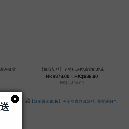
潔淨凝露
【抗痘新品】全酵肌泌控油零痘濃萃
HK$378.00 ~ HK$989.90
HK$1,404.00