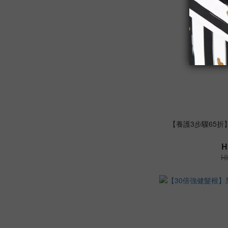
【養護3步驟65折
H
H