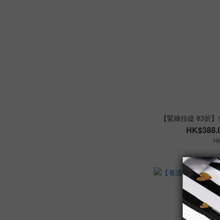
【緊緻拉提 83折
HK$388.0
H