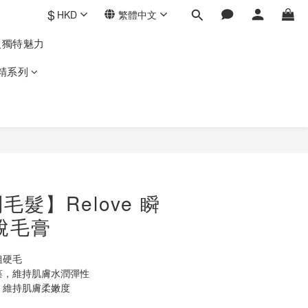
$
HKD
繁體中文
人獨特魅力
精系列
髮】Relove 瞬
溜脫毛膏
粗硬毛
藻，維持肌膚水潤彈性
，維持肌膚柔嫩度