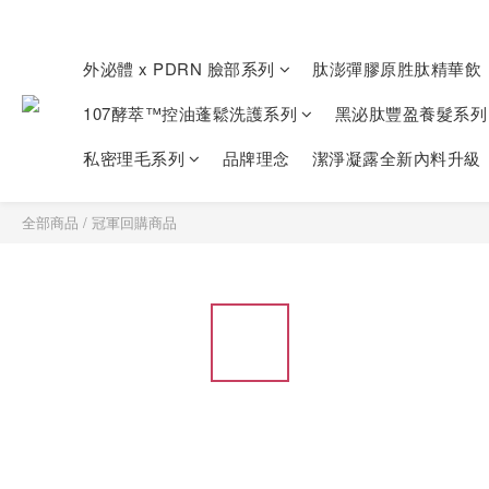
外泌體 x PDRN 臉部系列
肽澎彈膠原胜肽精華飲
107酵萃™控油蓬鬆洗護系列
黑泌肽豐盈養髮系列
私密理毛系列
品牌理念
潔淨凝露全新內料升級
全部商品
/
冠軍回購商品