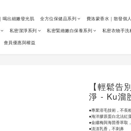
｜喝出細嫩發光肌
全方位保健品系列
費洛蒙香水｜散發個
私密潔淨系列
私密緊緻嫩白保養系列
私密衣物手洗
會員優惠與權益
【輕鬆告別毛
淨 - Ku
●專業溶毛技術，不長
●海洋膠原蛋白北法紅
●金縷梅與海茴香萃取
●淡淡乳香，不刺鼻