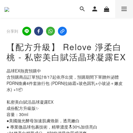
分享到
【配方升級】 Relove 淨柔白
桃 - 私密美白賦活晶球凝露EX
晶球EX熱賣預購中
含預購商品訂單預計8/17起依序出貨，預購期間下單贈外泌體
PDRN煥膚4件套旅行包 (PDRN拉絲霜+玻色因乳+小玻泌＋嫩皮
水) ×1📦
私密美白賦活晶球凝露EX
成份配方升級版✨
容量：30ml
●美國拋光酵母加速肌膚煥新，透亮嫩白
● 專業微晶球包裹技術，精華濃度🔝30%加倍亮白