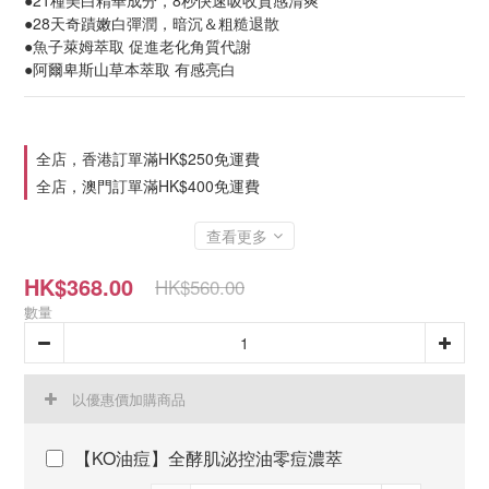
●21種美白精華成分，8秒快速吸收質感清爽
●28天奇蹟嫩白彈潤，暗沉＆粗糙退散
●魚子萊姆萃取 促進老化角質代謝
●阿爾卑斯山草本萃取 有感亮白
全店，香港訂單滿HK$250免運費
全店，澳門訂單滿HK$400免運費
查看更多
HK$368.00
HK$560.00
數量
以優惠價加購商品
【KO油痘】全酵肌泌控油零痘濃萃