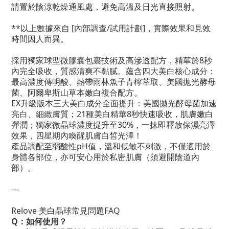
請置於陰涼乾燥通風處，避免高溫及日光直接照射。
**以上數據來自 [內部調查/試用計劃]，實際效果和見效
時間因人而異。
採用獨家球型微膠囊包裹技術及高滲透配方，精華於8秒
內完全吸收，質感清爽不黏膩。蘊含四大美白核心成分：
最高濃度傳明酸、熱帶雨林魚子青檸萃取、美國拋光酵母
菌、阿爾卑斯山草本嫩白複合配方。
EX升級版本三大美白成分全面提升：美國拋光酵母菌加速
亮白、細緻膚質；21種美白精華8秒快速吸收，肌膚嫩白
彈潤；獨家微晶球濃度提升至30%，一抹即釋放保濕亮澤
效果，四星期內喚醒肌膚白皙光澤！
產品調配至弱酸性pH值，溫和低敏不刺激，不僅適用於
身體各部位，亦可安心用於私密肌膚（須避開陰道內
部）。
---
Relove 美白晶球常見問題FAQ
Q：如何使用？