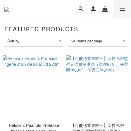
FEATURED PRODUCTS
Sort by
24 Items per page
Relove x Peanuts Protease
【可能係業界唯一】女性私密