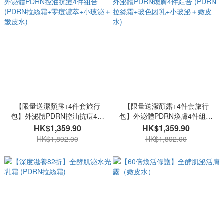
【限量送潔顏露+4件套旅行
【限量送潔顏露+4件套旅行
包】外泌體PDRN控油抗痘4件
包】外泌體PDRN煥膚4件組合
組合 (PDRN拉絲霜+零痘濃萃
(PDRN拉絲霜+玻色因乳+小玻
HK$1,359.90
HK$1,359.90
+小玻泌＋嫩皮水)
泌＋嫩皮水)
HK$1,892.00
HK$1,892.00