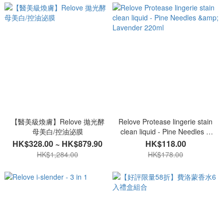
【醫美級煥膚】Relove 拋光酵
Relove Protease lingerie stain
母美白/控油泌膜
clean liquid - Pine Needles &
Lavender 220ml
HK$328.00 ~ HK$879.90
HK$118.00
HK$1,284.00
HK$178.00