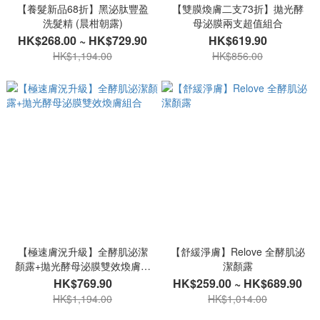
【養髮新品68折】黑泌肽豐盈
【雙膜煥膚二支73折】拋光酵
洗髮精 (晨柑朝露)
母泌膜兩支超值組合
HK$268.00 ~ HK$729.90
HK$619.90
HK$1,194.00
HK$856.00
【極速膚況升級】全酵肌泌潔
【舒緩淨膚】Relove 全酵肌泌
顏露+拋光酵母泌膜雙效煥膚組
潔顏露
合
HK$769.90
HK$259.00 ~ HK$689.90
HK$1,194.00
HK$1,014.00