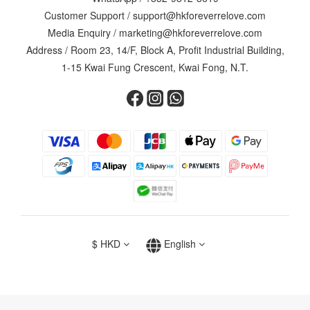
Customer Support /
support@hkforeverrelove.com
Media Enquiry /
marketing@hkforeverrelove.com
Address / Room 23, 14/F, Block A, Profit Industrial Building,
1-15 Kwai Fung Crescent, Kwai Fong, N.T.
$
HKD
English